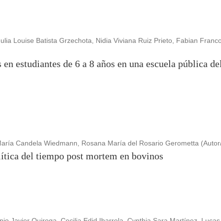
ulia Louise Batista Grzechota, Nidia Viviana Ruiz Prieto, Fabian Franc
s en estudiantes de 6 a 8 años en una escuela pública d
María Candela Wiedmann, Rosana María del Rosario Gerometta (Autor
lítica del tiempo post mortem en bovinos
nio Javier Quiroga, Cecilia Edid Ibarrola, Cynthia Sara Martínez, Lucas