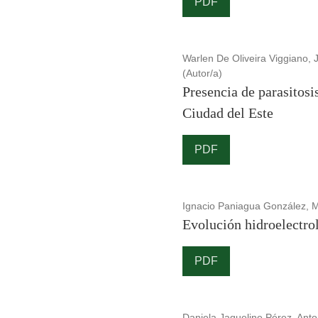
PDF
Warlen De Oliveira Viggiano, J
(Autor/a)
Presencia de parasitosi
Ciudad del Este
PDF
Ignacio Paniagua González, 
Evolución hidroelectro
PDF
Daniela Jaqueline Pérez, Anto