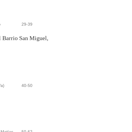
o
29-39
el Barrio San Miguel,
/a)
40-50
 Matías
50-62