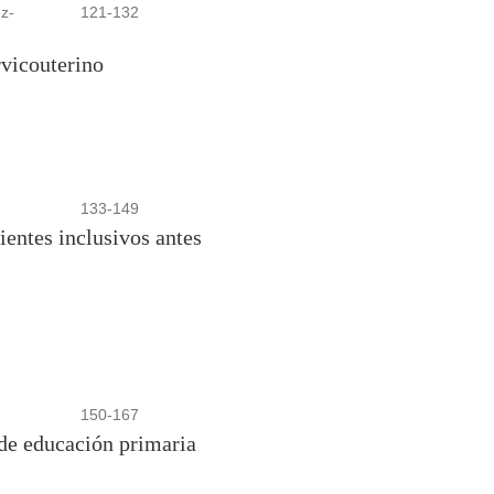
z-
121-132
rvicouterino
133-149
ientes inclusivos antes
150-167
 de educación primaria