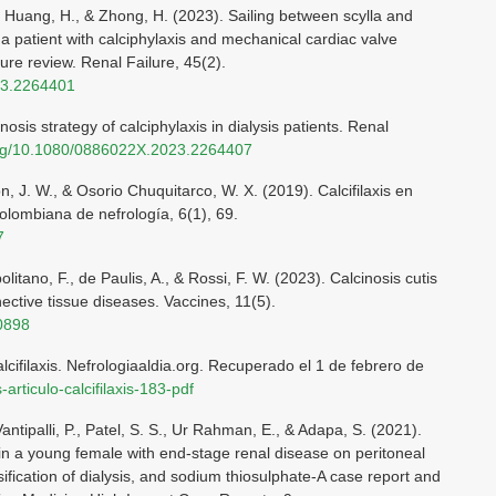
., Huang, H., & Zhong, H. (2023). Sailing between scylla and
a patient with calciphylaxis and mechanical cardiac valve
ure review. Renal Failure, 45(2).
23.2264401
nosis strategy of calciphylaxis in dialysis patients. Renal
.org/10.1080/0886022X.2023.2264407
 J. W., & Osorio Chuquitarco, W. X. (2019). Calcifilaxis en
colombiana de nefrología, 6(1), 69.
7
olitano, F., de Paulis, A., & Rossi, F. W. (2023). Calcinosis cutis
ctive tissue diseases. Vaccines, 11(5).
50898
alcifilaxis. Nefrologiaaldia.org. Recuperado el 1 de febrero de
-articulo-calcifilaxis-183-pdf
antipalli, P., Patel, S. S., Ur Rahman, E., & Adapa, S. (2021).
 in a young female with end-stage renal disease on peritoneal
sification of dialysis, and sodium thiosulphate-A case report and