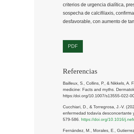
criterios de urgencia dialítica, p
sospecha de calcifilaxis, confir
desfavorable, con aumento de tam
PDF
Referencias
Bailleux, S., Collins, P., & Nikkels, A.
medicine: Facts and myths. Dermatol
https:/doi.org/10.1007/s13555-022-0
Cucchiari, D., & Torregrosa, J.-V. (20
enfermedad todavía desconcertante y 
579-586.
https://doi.org/10.1016/j.ne
Fernández, M., Morales, E., Gutierrez