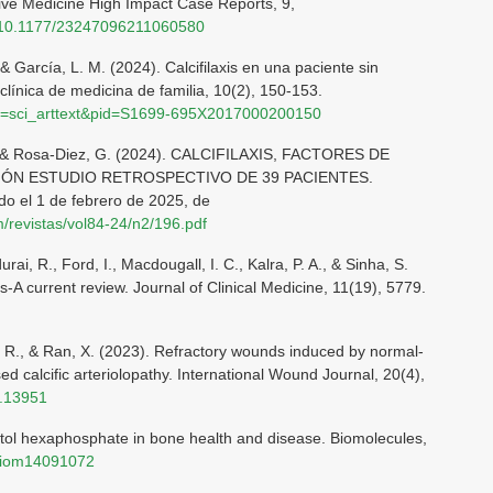
ative Medicine High Impact Case Reports, 9,
rg/10.1177/23247096211060580
& García, L. M. (2024). Calcifilaxis en una paciente sin
clínica de medicina de familia, 10(2), 150-153.
script=sci_arttext&pid=S1699-695X2017000200150
 M., & Rosa-Diez, G. (2024). CALCIFILAXIS, FACTORES DE
IÓN ESTUDIO RETROSPECTIVO DE 39 PACIENTES.
o el 1 de febrero de 2025, de
/revistas/vol84-24/n2/196.pdf
i, R., Ford, I., Macdougall, I. C., Kalra, P. A., & Sinha, S.
is-A current review. Journal of Clinical Medicine, 11(19), 5779.
Li, R., & Ran, X. (2023). Refractory wounds induced by normal-
ed calcific arteriolopathy. International Wound Journal, 20(4),
j.13951
ositol hexaphosphate in bone health and disease. Biomolecules,
/biom14091072