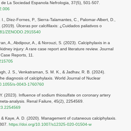
al de La Sociedad Espanola Nefrologia, 37(5), 501-507.
02.006
 I., Díez-Fornes, P., Sierra-Talamantes, C., Palomar-Albert, D.,
 (2019). Úlceras por calcifilaxis: ¿Cuidados paliativos o
.5281/ZENODO.2915540
n, A., Abdipour, A., & Norouzi, S. (2023). Calciphylaxis in a
kidney injury: A rare case report and literature review. Journal
t Case Reports, 11.
1215705
ingh, J. S., Venkatraman, S. M. K., & Jadhav, R. B. (2024).
 the diagnosis of calciphylaxis. World Journal of Nuclear
/10.1055/s-0043-1760760
Y. (2023). Influence of sodium thiosulfate on coronary artery
a meta-analysis. Renal Failure, 45(2), 2254569.
023.2254569
, & Kaye, A. D. (2020). Management of cutaneous calciphylaxis.
4807.
https://doi.org/10.1007/s12325-020-01504-w