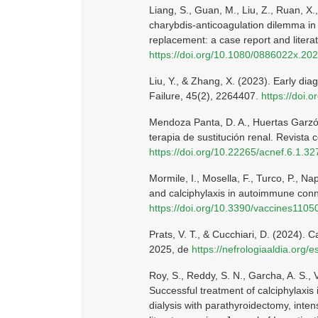
Liang, S., Guan, M., Liu, Z., Ruan, X
charybdis-anticoagulation dilemma in 
replacement: a case report and literat
https://doi.org/10.1080/0886022x.20
Liu, Y., & Zhang, X. (2023). Early diag
Failure, 45(2), 2264407.
https://doi
Mendoza Panta, D. A., Huertas Garzón,
terapia de sustitución renal. Revista 
https://doi.org/10.22265/acnef.6.1.32
Mormile, I., Mosella, F., Turco, P., Nap
and calciphylaxis in autoimmune conne
https://doi.org/10.3390/vaccines110
Prats, V. T., & Cucchiari, D. (2024). C
2025, de
https://nefrologiaaldia.org/es
Roy, S., Reddy, S. N., Garcha, A. S., V
Successful treatment of calciphylaxis
dialysis with parathyroidectomy, inten