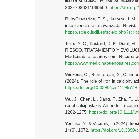
literature review. Journal of Investig
23247096211060580.
https://doi.o
Ruiz-Granados, E. S., Herrera, J. M., 
insuficiencia renal avanzada. Revista 
https://scielo.isciii.es/scielo.php?
Torre, A. C., Bastard, D. P., Diehl,
RIESGO, TRATAMIENTO Y EVOLUC
Medicinabuenosaires.com. Recuperad
https://www.medicinabuenosaires.com
Wickens, O., Rengarajan, S., Chinnadura
(2024). The role of iron in calciphylax
https://doi.org/10.3390/jcm11195779
Wu, J., Chen, L., Dang, F., Zha, P., 
renal calciphylaxis: An under-recognis
1262-1275.
https://doi.org/10.1111/iw
Yoshiko, Y., & Vucenik, I. (2024). In
14(9), 1072.
https://doi.org/10.3390