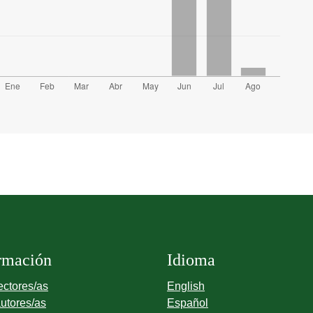
rmación
Idioma
ectores/as
English
utores/as
Español