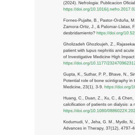
(2024). Nefrologia: Publicacion Ofici
https://doi.org/10.1016/j.nefro.2017.
Fornes-Pujalte, B., Pastor-Orduña, M.
Zamora-Ortiz, J., & Palomar-Llatas, F.
desbridamiento?
https://doi.org/10
Gholizadeh Ghozloujeh, Z., Rajasekara
patient with lupus nephritis and acute 
of Investigative Medicine High Impac
https://doi.org/10.1177/2324709623
Gupta, K., Suthar, P. P., Bhave, N., S
Potential role of bone scintigraphy in
Medicine, 23(1), 3-9.
https://doi.org
Huang, C., Duan, Z., Xu, C., & Chen, 
calcification of patients on dialysis: 
https://doi.org/10.1080/0886022X.2
Kodumudi, V., Jeha, G. M., Mydlo, N.
Advances in Therapy, 37(12), 4797-