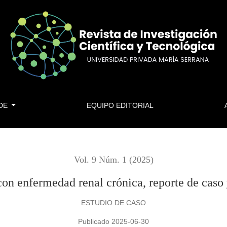
ónica, reporte de caso y revisión de la literatura
 DE
EQUIPO EDITORIAL
Vol. 9 Núm. 1 (2025)
con enfermedad renal crónica, reporte de caso y
ESTUDIO DE CASO
Publicado 2025-06-30