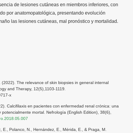
resencia de lesiones cutáneas en miembros inferiores, con
mado por anatomopatológica, presentando evolución
año las lesiones cutáneas, mal pronóstico y mortalidad.
 F. (2022). The relevance of skin biopsies in general internal
ogy and Therapy, 12(5),1103-1119.
0717-x
22). Calcifilaxis en pacientes con enfermedad renal crónica: una
potencialmente mortal. Nefrología (English Edition), 38(6),
fro.2018.05.007
, E., Polanco, N., Hernández, E., Mérida, E., & Praga, M.