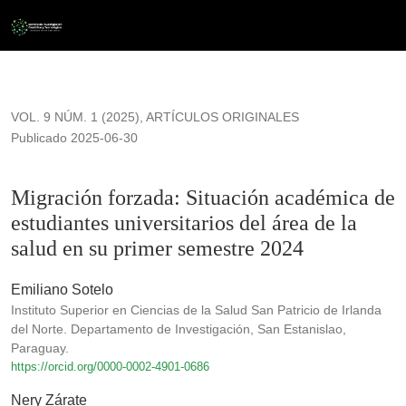
Migración forzada: Situación académica de estudiantes univer
VOL. 9 NÚM. 1 (2025)
,
ARTÍCULOS ORIGINALES
Publicado 2025-06-30
Migración forzada: Situación académica de
estudiantes universitarios del área de la
salud en su primer semestre 2024
Emiliano Sotelo
Instituto Superior en Ciencias de la Salud San Patricio de Irlanda
del Norte. Departamento de Investigación, San Estanislao,
Paraguay.
https://orcid.org/0000-0002-4901-0686
Nery Zárate