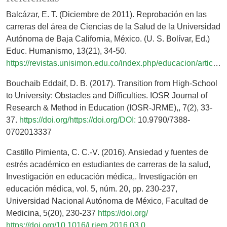
Balcázar, E. T. (Diciembre de 2011). Reprobación en las
carreras del área de Ciencias de la Salud de la Universidad
Autónoma de Baja California, México. (U. S. Bolívar, Ed.)
Educ. Humanismo, 13(21), 34-50.
https://revistas.unisimon.edu.co/index.php/educacion/article/view/2262
Bouchaib Eddaif, D. B. (2017). Transition from High-School
to University: Obstacles and Difficulties. IOSR Journal of
Research & Method in Education (IOSR-JRME),, 7(2), 33-
37.
https://doi.org/https://doi.org/DOI:
10.9790/7388-
0702013337
Castillo Pimienta, C. C.-V. (2016). Ansiedad y fuentes de
estrés académico en estudiantes de carreras de la salud,
Investigación en educación médica,. Investigación en
educación médica, vol. 5, núm. 20, pp. 230-237,
Universidad Nacional Autónoma de México, Facultad de
Medicina, 5(20), 230-237
https://doi.org/
https://doi.org/10.1016/j.riem.2016.03.0