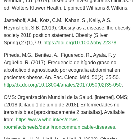
Neuman, T.B. (2014). Diseño de investigaciones clínicas. 4°
ed. Wolters Kluwer Health, Lippincott Williams & Wilkins.
Jastreboff, A.M., Kotz, C.M., Kahan, S., Kelly, A.S.,
Heymsfield, S.B. (2019). Obesity as a disease: the obesity
society 2018 position statement. Obesity (Silver
Spring),27(1),7-9.
https://doi.org/10.1002/oby.22378
.
Pineda, M.G., Benítez, A., Figueredo, R., Ayala, F. y
Argüello, R. (2017). Frecuencia de hígado graso no
alcohólico diagnosticado por ecografia abdominal en
pacientes obesos. An. Fac. Cienc. Méd, 50(2), 35-50.
http://dx.doi.org/10.18004/anales/2017.050(02)35-050
.
OMS: Organización Mundial de la Salud. [Internet]. OMS;
c2018 [Citado 1 de junio de 2018]. Enfermedades no
transmisibles [aproximadamente 2 pantallas]. Available
from:
https://www.who.int/es/news-
room/factsheets/detail/noncommunicable-diseases
.