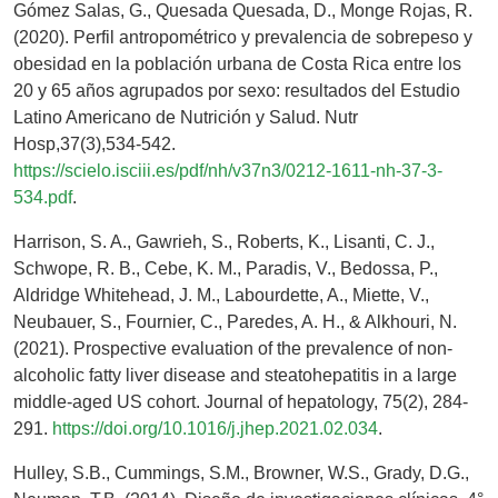
Gómez Salas, G., Quesada Quesada, D., Monge Rojas, R.
(2020). Perfil antropométrico y prevalencia de sobrepeso y
obesidad en la población urbana de Costa Rica entre los
20 y 65 años agrupados por sexo: resultados del Estudio
Latino Americano de Nutrición y Salud. Nutr
Hosp,37(3),534-542.
https://scielo.isciii.es/pdf/nh/v37n3/0212-1611-nh-37-3-
534.pdf
.
Harrison, S. A., Gawrieh, S., Roberts, K., Lisanti, C. J.,
Schwope, R. B., Cebe, K. M., Paradis, V., Bedossa, P.,
Aldridge Whitehead, J. M., Labourdette, A., Miette, V.,
Neubauer, S., Fournier, C., Paredes, A. H., & Alkhouri, N.
(2021). Prospective evaluation of the prevalence of non-
alcoholic fatty liver disease and steatohepatitis in a large
middle-aged US cohort. Journal of hepatology, 75(2), 284-
291.
https://doi.org/10.1016/j.jhep.2021.02.034
.
Hulley, S.B., Cummings, S.M., Browner, W.S., Grady, D.G.,