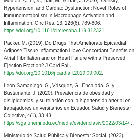
Mouton, A., Li, X., Hall, M., & Hall, J. (2020). Obesity,
Hypertension, and Cardiac Dysfunction: Novel Roles of
Immunometabolism in Macrophage Activation and
Inflammation. Circ Res, 13, 126(6), 789-806.
https://doi.org/10.1161/circresaha.119.312321
.
Packer, M. (2019). Do Drugs That Ameliorate Epicardial
Adipose Tissue Inflammation Have Concordant Benefits on
Atrial Fibrillation and on Heart Failure with a Preserved
Ejection Fraction? J Card Fail.
https://doi.org/10.1016/j.cardfail.2019.09.002
.
León-Samaniego, G., Vásquez, G., Encalada, G. y
Bustamante, J. (2020). Prevalencia de obesidad y
dislipidemias, y su relación con la hipertensión arterial en
trabajadores universitarios en Ecuador. Salud y Bienestar
Colectivo, 4(1), 33-43.
https://sga.unemi.edu.ec/media/evidenciasiv/2022/03/14/articulo_202231415256.pdf
Ministerio de Salud Pública y Bienestar Social. (2023).