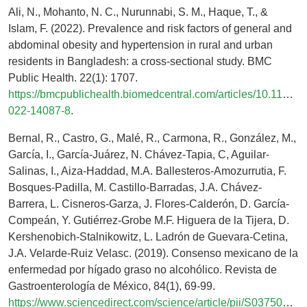
Ali, N., Mohanto, N. C., Nurunnabi, S. M., Haque, T., &
Islam, F. (2022). Prevalence and risk factors of general and
abdominal obesity and hypertension in rural and urban
residents in Bangladesh: a cross-sectional study. BMC
Public Health. 22(1): 1707.
https://bmcpublichealth.biomedcentral.com/articles/10.1186/
022-14087-8
.
Bernal, R., Castro, G., Malé, R., Carmona, R., González, M.,
García, I., García-Juárez, N. Chávez-Tapia, C, Aguilar-
Salinas, I., Aiza-Haddad, M.A. Ballesteros-Amozurrutia, F.
Bosques-Padilla, M. Castillo-Barradas, J.A. Chávez-
Barrera, L. Cisneros-Garza, J. Flores-Calderón, D. García-
Compeán, Y. Gutiérrez-Grobe M.F. Higuera de la Tijera, D.
Kershenobich-Stalnikowitz, L. Ladrón de Guevara-Cetina,
J.A. Velarde-Ruiz Velasc. (2019). Consenso mexicano de la
enfermedad por hígado graso no alcohólico. Revista de
Gastroenterología de México, 84(1), 69-99.
https://www.sciencedirect.com/science/article/pii/S0375090618301794