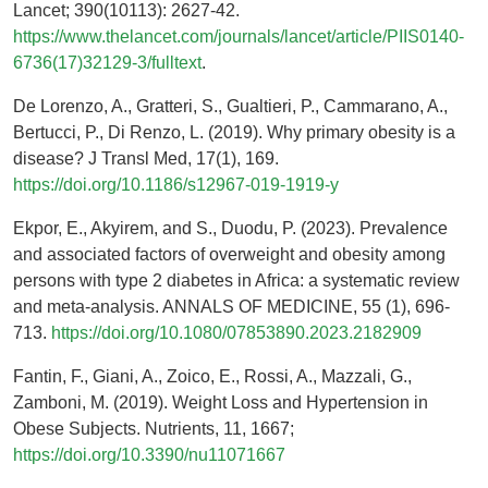
Lancet; 390(10113): 2627-42.
https://www.thelancet.com/journals/lancet/article/PIIS0140-
6736(17)32129-3/fulltext
.
De Lorenzo, A., Gratteri, S., Gualtieri, P., Cammarano, A.,
Bertucci, P., Di Renzo, L. (2019). Why primary obesity is a
disease? J Transl Med, 17(1), 169.
https://doi.org/10.1186/s12967-019-1919-y
Ekpor, E., Akyirem, and S., Duodu, P. (2023). Prevalence
and associated factors of overweight and obesity among
persons with type 2 diabetes in Africa: a systematic review
and meta-analysis. ANNALS OF MEDICINE, 55 (1), 696-
713.
https://doi.org/10.1080/07853890.2023.2182909
Fantin, F., Giani, A., Zoico, E., Rossi, A., Mazzali, G.,
Zamboni, M. (2019). Weight Loss and Hypertension in
Obese Subjects. Nutrients, 11, 1667;
https://doi.org/10.3390/nu11071667