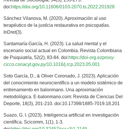
doi:
https://doi.org/10.11606/0103-2070.ts.2022.201928
Sánchez Vilanova, M. (2020). Aproximación al uso
terapéutico de la justícia restaurativa en psicopatías.
InDret(3).
Santamaría-García, H. (2023). La salud mental y el
escenario social actual en Colombia. Revista Colombiana
de Psiquiatría, 52(2), 83-84. doi:
https://doi-org.ezproxy-
cicco.conacyt.gov.py/10.1016/j.rcp.2023.05.001
Soto García, D., & Oliver Coronado, J. (2023). Aplicación
del conocimiento neurocientífico a un modelo sistémico de
entrenamiento en balonmano. Una aproximación
metodológica. E-balonmano.com: Revista de Ciencias Del
Deporte, 18(3), 201-210. doi:10.17398/1885-7019.18.201
Suazo, G. I. (2023). Inteligencia artificial en investigación
científica. Scicomm, 1(1), 1-3.
doi:
https://doi.org/10.32457/scr.v3i1.2149