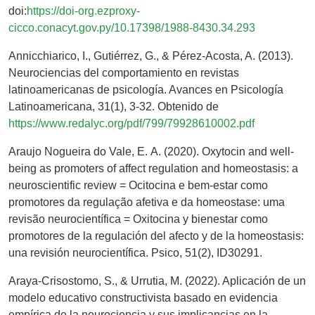
doi:
https://doi-org.ezproxy-
cicco.conacyt.gov.py/10.17398/1988-8430.34.293
Annicchiarico, I., Gutiérrez, G., & Pérez-Acosta, A. (2013).
Neurociencias del comportamiento en revistas
latinoamericanas de psicología. Avances en Psicología
Latinoamericana, 31(1), 3-32. Obtenido de
https://www.redalyc.org/pdf/799/79928610002.pdf
Araujo Nogueira do Vale, E. Α. (2020). Oxytocin and well-
being as promoters of affect regulation and homeostasis: a
neuroscientific review = Ocitocina e bem-estar como
promotores da regulação afetiva e da homeostase: uma
revisão neurocientífica = Oxitocina y bienestar como
promotores de la regulación del afecto y de la homeostasis:
una revisión neurocientífica. Psico, 51(2), ID30291.
Araya-Crisostomo, S., & Urrutia, M. (2022). Aplicación de un
modelo educativo constructivista basado en evidencia
empírica de la neurociencia y sus implicancias en la