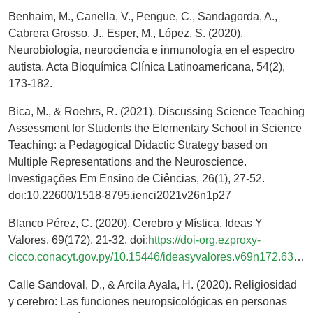
Benhaim, M., Canella, V., Pengue, C., Sandagorda, A.,
Cabrera Grosso, J., Esper, M., López, S. (2020).
Neurobiología, neurociencia e inmunología en el espectro
autista. Acta Bioquímica Clínica Latinoamericana, 54(2),
173-182.
Bica, M., & Roehrs, R. (2021). Discussing Science Teaching
Assessment for Students the Elementary School in Science
Teaching: a Pedagogical Didactic Strategy based on
Multiple Representations and the Neuroscience.
Investigações Em Ensino de Ciências, 26(1), 27-52.
doi:10.22600/1518-8795.ienci2021v26n1p27
Blanco Pérez, C. (2020). Cerebro y Mística. Ideas Y
Valores, 69(172), 21-32. doi:
https://doi-org.ezproxy-
cicco.conacyt.gov.py/10.15446/ideasyvalores.v69n172.63307
Calle Sandoval, D., & Arcila Ayala, H. (2020). Religiosidad
y cerebro: Las funciones neuropsicológicas en personas