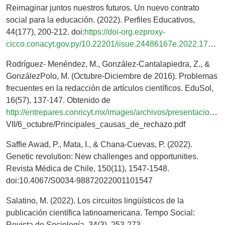
Reimaginar juntos nuestros futuros. Un nuevo contrato
social para la educación. (2022). Perfiles Educativos,
44(177), 200-212. doi:
https://doi-org.ezproxy-
cicco.conacyt.gov.py/10.22201/iisue.24486167e.2022.177.61072
Rodríguez- Menéndez, M., González-Cantalapiedra, Z., &
GonzálezPolo, M. (Octubre-Diciembre de 2016). Problemas
frecuentes en la redacción de artículos científicos. EduSol,
16(57), 137-147. Obtenido de
http://entrepares.conricyt.mx/images/archivos/presentaciones2015/Uxmal
VII/6_octubre/Principales_causas_de_rechazo.pdf
Saffie Awad, P., Mata, I., & Chana-Cuevas, P. (2022).
Genetic revolution: New challenges and opportunities.
Revista Médica de Chile, 150(11), 1547-1548.
doi:10.4067/S0034-98872022001101547
Salatino, M. (2022). Los circuitos lingüísticos de la
publicación científica latinoamericana. Tempo Social:
Revista de Sociología, 34(3), 253-273.