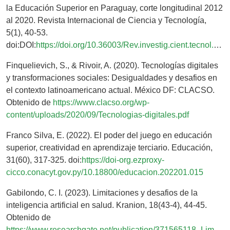
la Educación Superior en Paraguay, corte longitudinal 2012
al 2020. Revista Internacional de Ciencia y Tecnología,
5(1), 40-53.
doi:DOI:
https://doi.org/10.36003/Rev.investig.cient.tecnol.V5N1(2021)4
Finquelievich, S., & Rivoir, A. (2020). Tecnologías digitales
y transformaciones sociales: Desigualdades y desafios en
el contexto latinoamericano actual. México DF: CLACSO.
Obtenido de
https://www.clacso.org/wp-
content/uploads/2020/09/Tecnologias-digitales.pdf
Franco Silva, E. (2022). El poder del juego en educación
superior, creatividad en aprendizaje terciario. Educación,
31(60), 317-325. doi:
https://doi-org.ezproxy-
cicco.conacyt.gov.py/10.18800/educacion.202201.015
Gabilondo, C. I. (2023). Limitaciones y desafios de la
inteligencia artificial en salud. Kranion, 18(43-4), 44-45.
Obtenido de
https://www.researchgate.net/publication/371565118_Limitaciones_y_desafios_de_la_inteligencia_artificial_en_salud