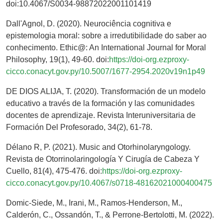
doi:10.4067/S0034-98872022001101419
Dall'Agnol, D. (2020). Neurociência cognitiva e
epistemologia moral: sobre a irredutibilidade do saber ao
conhecimento. Ethic@: An International Journal for Moral
Philosophy, 19(1), 49-60. doi:
https://doi-org.ezproxy-
cicco.conacyt.gov.py/10.5007/1677-2954.2020v19n1p49
DE DIOS ALIJA, T. (2020). Transformación de un modelo
educativo a través de la formación y las comunidades
docentes de aprendizaje. Revista Interuniversitaria de
Formación Del Profesorado, 34(2), 61-78.
Délano R, P. (2021). Music and Otorhinolaryngology.
Revista de Otorrinolaringología Y Cirugía de Cabeza Y
Cuello, 81(4), 475-476. doi:
https://doi-org.ezproxy-
cicco.conacyt.gov.py/10.4067/s0718-48162021000400475
Domic-Siede, M., Irani, M., Ramos-Henderson, M.,
Calderón, C., Ossandón, T., & Perrone-Bertolotti, M. (2022).