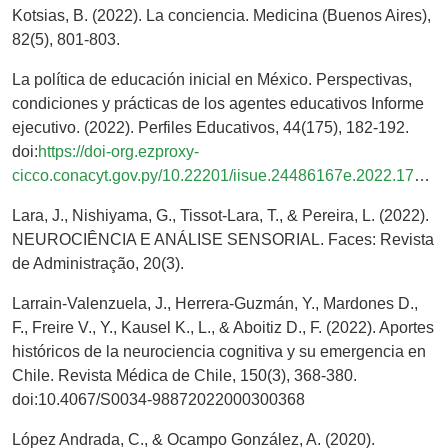
Kotsias, B. (2022). La conciencia. Medicina (Buenos Aires),
82(5), 801-803.
La política de educación inicial en México. Perspectivas,
condiciones y prácticas de los agentes educativos Informe
ejecutivo. (2022). Perfiles Educativos, 44(175), 182-192.
doi:
https://doi-org.ezproxy-
cicco.conacyt.gov.py/10.22201/iisue.24486167e.2022.175.61025
Lara, J., Nishiyama, G., Tissot-Lara, T., & Pereira, L. (2022).
NEUROCIÊNCIA E ANÁLISE SENSORIAL. Faces: Revista
de Administração, 20(3).
Larrain-Valenzuela, J., Herrera-Guzmán, Y., Mardones D.,
F., Freire V., Y., Kausel K., L., & Aboitiz D., F. (2022). Aportes
históricos de la neurociencia cognitiva y su emergencia en
Chile. Revista Médica de Chile, 150(3), 368-380.
doi:10.4067/S0034-98872022000300368
López Andrada, C., & Ocampo González, A. (2020).