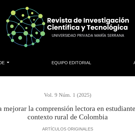
prensión lectora en estudiantes de educación primaria en un co
 DE
EQUIPO EDITORIAL
Vol. 9 Núm. 1 (2025)
ra mejorar la comprensión lectora en estudiant
contexto rural de Colombia
ARTÍCULOS ORIGINALES