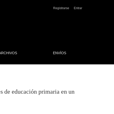
ntexto rural de Colombia
Registrarse
Entrar
ARCHIVOS
ENVÍOS
es de educación primaria en un