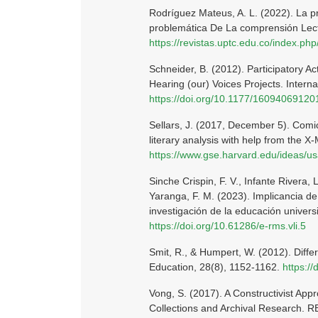
Rodríguez Mateus, A. L. (2022). La 
problemática De La comprensión Lecto
https://revistas.uptc.edu.co/index.p
Schneider, B. (2012). Participatory 
Hearing (our) Voices Projects. Interna
https://doi.org/10.1177/1609406912
Sellars, J. (2017, December 5). Comi
literary analysis with help from the 
https://www.gse.harvard.edu/ideas/u
Sinche Crispin, F. V., Infante Rivera, 
Yaranga, F. M. (2023). Implicancia de
investigación de la educación universit
https://doi.org/10.61286/e-rms.vli.5
Smit, R., & Humpert, W. (2012). Diffe
Education, 28(8), 1152-1162.
https://
Vong, S. (2017). A Constructivist App
Collections and Archival Research. R