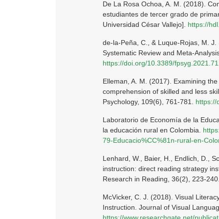
De La Rosa Ochoa, A. M. (2018). Comp
estudiantes de tercer grado de prim
Universidad César Vallejo].
https://h
de-la-Peña, C., & Luque-Rojas, M. J.
Systematic Review and Meta-Analysis.
https://doi.org/10.3389/fpsyg.2021.7
Elleman, A. M. (2017). Examining the i
comprehension of skilled and less skil
Psychology, 109(6), 761-781.
https:/
Laboratorio de Economía de la Educac
la educación rural en Colombia.
http
79-Educacio%CC%81n-rural-en-Col
Lenhard, W., Baier, H., Endlich, D., S
instruction: direct reading strategy i
Research in Reading, 36(2), 223-240
McVicker, C. J. (2018). Visual Litera
Instruction. Journal of Visual Langu
https://www.researchgate.net/public