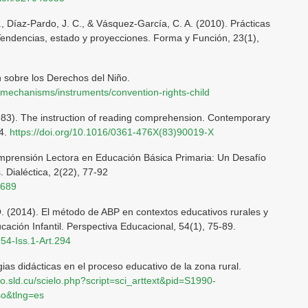
, Díaz-Pardo, J. C., & Vásquez-García, C. A. (2010). Prácticas
Tendencias, estado y proyecciones. Forma y Función, 23(1),
 sobre los Derechos del Niño.
-mechanisms/instruments/convention-rights-child
1983). The instruction of reading comprehension. Contemporary
44.
https://doi.org/10.1016/0361-476X(83)90019-X
omprensión Lectora en Educación Básica Primaria: Un Desafío
 Dialéctica, 2(22), 77-92
2689
O. (2014). El método de ABP en contextos educativos rurales y
ación Infantil. Perspectiva Educacional, 54(1), 75-89.
.54-Iss.1-Art.294
gias didácticas en el proceso educativo de la zona rural.
elo.sld.cu/scielo.php?script=sci_arttext&pid=S1990-
o&tlng=es