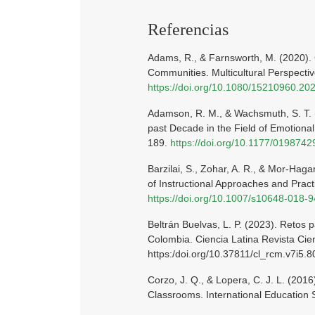
Referencias
Adams, R., & Farnsworth, M. (2020). 
Communities. Multicultural Perspectiv
https://doi.org/10.1080/15210960.2
Adamson, R. M., & Wachsmuth, S. T. (
past Decade in the Field of Emotional
189.
https://doi.org/10.1177/01987
Barzilai, S., Zohar, A. R., & Mor-Haga
of Instructional Approaches and Prac
https://doi.org/10.1007/s10648-018-
Beltrán Buelvas, L. P. (2023). Retos 
Colombia. Ciencia Latina Revista Cient
https:/doi.org/10.37811/cl_rcm.v7i5.
Corzo, J. Q., & Lopera, C. J. L. (201
Classrooms. International Education 