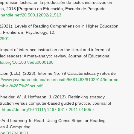
rensión lectora en la producción de textos instructivos en
aria, 2018 [Pregrado en Educación, Escuela de Posgrado
dl.handle.net/20.500.12692/21513
 (2021). Levels of Reading Comprehension in Higher Education:
 Frontiers in Psychology, 12.
12901
mpact of inference instruction on the literal and inferential
led readers: A meta-analytic review. Journal of Educational
/doi.org/10.1037/edu0000180
ión (LEE). (2023). Informe No. 79 Características y retos de
s://www.javeriana.edu.co/recursosdb/5581483/8102914/Informe-
ombia-%28F%29oct.pdf
chneider, W., & Hoffmann, J. (2013). Rethinking strategy
nstruction versus computer-based guided practice. Journal of
.
https://doi.org/10.1111/j.1467-9817.2011.01505.x
cy And Learning To Read: Using Comic Strips for Reading
ages & Computing.
ation/327043053