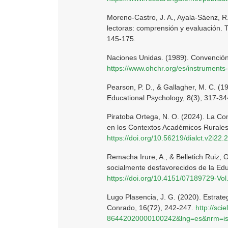
Moreno-Castro, J. A., Ayala-Sáenz, R.
lectoras: comprensión y evaluación. 
145-175.
Naciones Unidas. (1989). Convención
https://www.ohchr.org/es/instruments
Pearson, P. D., & Gallagher, M. C. (
Educational Psychology, 8(3), 317-3
Piratoba Ortega, N. O. (2024). La C
en los Contextos Académicos Rurales.
https://doi.org/10.56219/dialct.v2i22.
Remacha Irure, A., & Belletich Ruiz, 
socialmente desfavorecidos de la Educ
https://doi.org/10.4151/07189729-Vol
Lugo Plasencia, J. G. (2020). Estrate
Conrado, 16(72), 242-247.
http://sci
86442020000100242&lng=es&nrm=is