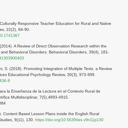
Culturally Responsive Teacher Education for Rural and Native
es, 22(2), 84-90.
020.1741367
2014). A Review of Direct Observation Research within the
 and Behavioral Disorders. Behavioral Disorders, 39(4), 181-
4291303900403
ni, S. (2018). Promoting Integration of Multiple Texts: a Review
tices Educational Psychology Review, 30(3), 973-999.
9436-8
para la Enseñanza de la Lectura en el Contexto Rural de
ífica Multidisciplinar, 7(5),4893-4915.
8084
6). Content Based Lesson Plans inside the English Rural
Studies, 9(11), 130.
https://doi.org/10.5539/ies.v9n11p130