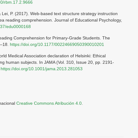
860/rbm.17.2.9666
& Lei, P. (2017). Web-based text structure strategy instruction
ea reading comprehension. Journal of Educational Psychology,
1037/edu0000168
in Reading Comprehension for Primary-Grade Students. The
6–18.
https://doi.org/10.1177/00224669050390010201
ld Medical Association declaration of Helsinki: Ethical
ving human subjects. In JAMA (Vol. 310, Issue 20, pp. 2191-
.
https://doi.org/10.1001/jama.2013.281053
rnacional
Creative Commons Atribución 4.0
.