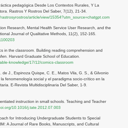
práctica pedagógica Desde Los Contextos Rurales, Y La
ra. Rastros Y Rostros Del Saber, 7(12), 21-34.
hp/rastrosyrostros/article/view/15354?utm_source=chatgpt.com
Action Research, Mental Health Service User Research, and the
tional Journal of Qualitative Methods, 11(2), 152-165.
01100203
cs in the classroom. Building reading comprehension and
X-Men. Harvard Graduate School of Education.
sable-knowledge/17/12/comics-classroom
L. de J., Espinoza Quispe, C. E., Matos Vila, G. S., & Gilvonio
 la fenomenología social y el paradigma socio-crítico en la
aria. E-Revista Multidisciplinaria Del Saber, 1-9.
rentiated instruction in small schools. Teaching and Teacher
doi.org/10.1016/j.tate.2012.07.003
roach for Introducing Undergraduate Students to Special
BM: A Journal of Rare Books, Manuscripts, and Cultural