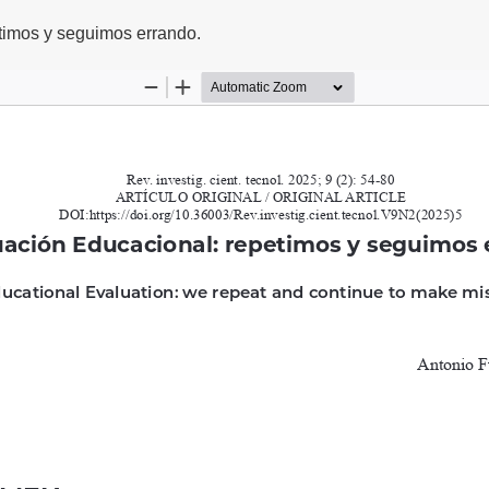
lo
timos y seguimos errando.