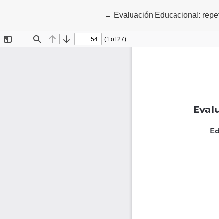
Volver a los detalles del artícu
←
Evaluación Educacional: repe